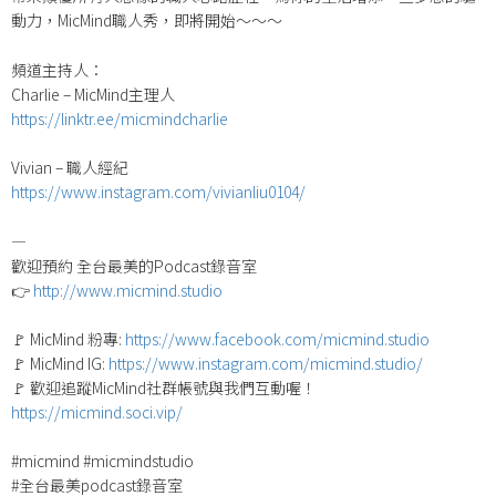
動力，MicMind職人秀，即將開始～～～
頻道主持人：
Charlie – MicMind主理人
https://linktr.ee/micmindcharlie
Vivian – 職人經紀
https://www.instagram.com/vivianliu0104/
—​
歡迎預約​ 全台最美的Podcast錄音室​
👉
http://www.micmind.studio​
​🚩 MicMind 粉專:
https://www.facebook.com/micmind.studio
🚩 MicMind IG:
https://www.instagram.com/micmind.studio/
🚩 歡迎追蹤MicMind社群帳號與我們互動喔！
https://micmind.soci.vip/
#micmind #micmindstudio ​
#全台最美podcast錄音室​