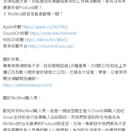
法律知識文章，到底是如何兼顧這麼多的工作與活動呢？那有沒有考
慮要來做Podcast呢？
🚩 MicMind錄音室最喜歡哪一間？
Apple收聽
https://apple.co/3rLfYAQ
SoundOn收聽
https://sndn.link/micmind
KKBOX收聽
https://kkbox.fm/0t0e5J
更多收聽平台
https://micmind.soci.vip/​
關於來賓：
專業商務律師吳于安 – 目前服務超過120種產業、350間公司(包括上市
櫃公司及數十間年營收破億之公司)，也是各大協會、學會、公會等特
聘法律顧問及講師。
https://alanwulawyer.com/
關於MicMind職人秀：
歡迎來到MicMind職人秀，這是一個由空間主理人Charlie與職人經紀
Vivian主持的各行各業職人訪談節目，而我們錄音的所在地是名為
MicMind的台北最美的Podcast錄音室，在每一集節目中我們將為大家
帶來顛覆所有人想像的職人心路歷程，為你的生活增添一些夢想的驅