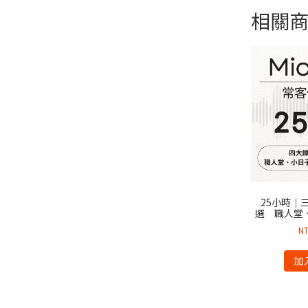
相關
25小時｜
選 職人堂
N
加