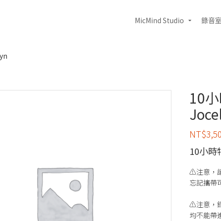
MicMind Studio
錄音
yn
10
Joce
NT$
3,5
10小
⚠️注意，請
忘記攜帶可現
⚠️注意
均不能帶