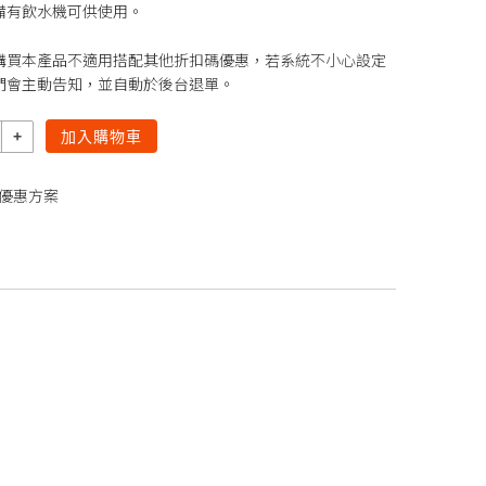
備有飲水機可供使用。
，購買本產品不適用搭配其他折扣碼優惠，若系統不小心設定
們會主動告知，並自動於後台退單。
加入購物車
優惠方案