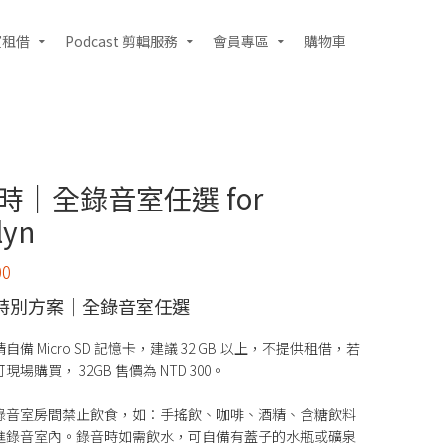
室租借
Podcast 剪輯服務
會員專區
購物車
小時｜全錄音室任選 for
lyn
00
時特別方案｜全錄音室任選
自備 Micro SD 記憶卡，建議 32 GB 以上，不提供租借，若
場購買， 32GB 售價為 NTD 300。
，錄音室房間禁止飲食，如：手搖飲、咖啡、酒精、含糖飲料
進錄音室內。錄音時如需飲水，可自備有蓋子的水瓶或礦泉