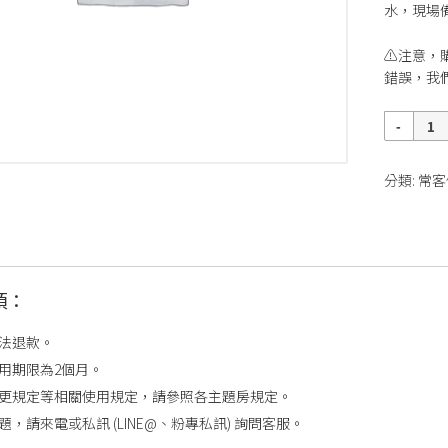
水，現場
⚠️注意
錯誤，我
數
量
分類:
常客
項：
法退款。
用期限為2個月。
更規定等相關使用規定，請參照各主題房規定。
題，請來電或私訊 (LINE@、粉專私訊) 詢問客服。